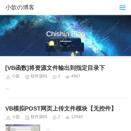
小歆の博客
Chishin Blog
[VB函数]将资源文件输出到指定目录下
小歆
软件源码
0
4967
...
VB模拟POST网页上传文件模块【无控件】
小歆
软件源码
2
12940
...