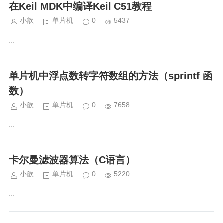
是没问题的，之后我就开始了为期两天
在Keil MDK中编译Keil C51教程
的问题排查，几乎...
小歆
单片机
0
5437
...
单片机中浮点数转字符数组的方法（sprintf 函
数）
小歆
单片机
0
7658
...
卡尔曼滤波器算法（C语言）
小歆
单片机
0
5220
...