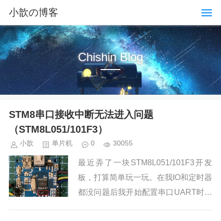
小歆の博客
Chishin Blog
STM8串口接收中断无法进入问题
（STM8L051/101F3）
小歆
单片机
0
30055
最近弄了一块STM8L051/101F3开发
板，打算简单玩一玩。在我IO和定时器
都没问题后我开始配置串口UART时发
现接收中断始终无法进入，发送中断都