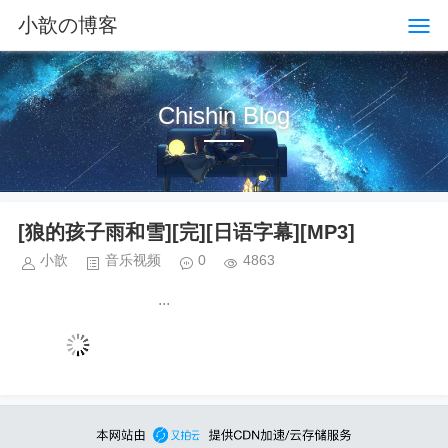
小歆の博客
Chishin Blog
[狼的孩子雨和雪][完][日语字幕][MP3]
小歆
音乐视频
0
4863
...