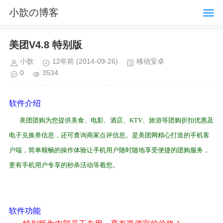
小歆の博客
美团V4.8 特别版
小歆
12年前
(2014-09-26)
移动安卓
0
3534
软件介绍
" g( E4 f& c Q3 V7 Z
美团团购为您提供美食、电影、酒店、KTV、旅游等团购折扣优惠及
电子兑换券信息，还可查询商家点评信息。是美团网精心打造的手机客
户端，简单顺畅的操作体验让手机用户随时随地享受便捷的团购服务，
更有手机用户专享的秒杀活动等着您。
5 W. u' S/ `: c9 K" Z; ~" O
软件功能