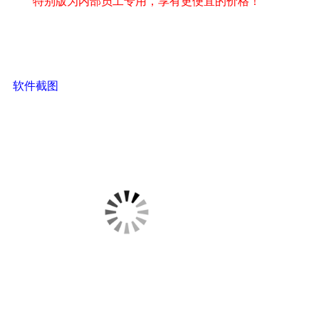
特别版为内部员工专用，享有更便宜的价格！
6 ^; ?1 i* G9 r* k) M
软件截图
9 @: l5 M Z1 g$ D6 T