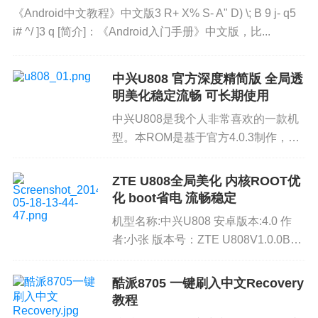
《Android中文教程》中文版3 R+ X% S- A" D) \; B 9 j- q5
i# ^/ ]3 q [简介]：《Android入门手册》中文版，比...
中兴U808 官方深度精简版 全局透
明美化稳定流畅 可长期使用
中兴U808是我个人非常喜欢的一款机
型。本ROM是基于官方4.0.3制作，在
保证官方原汁原味的基础上，添加了三
星风格，删除了大部分没有实际用途的
ZTE U808全局美化 内核ROOT优
软件，释放更多系统内存从而达到让系
化 boot省电 流畅稳定
统分配更多内存供主固件...
机型名称:中兴U808 安卓版本:4.0 作
者:小张 版本号：ZTE U808V1.0.0B02
6 v4 {+ M) X, }& h: @; N 下载链接：3
m' s: {- B...
酷派8705 一键刷入中文Recovery
教程