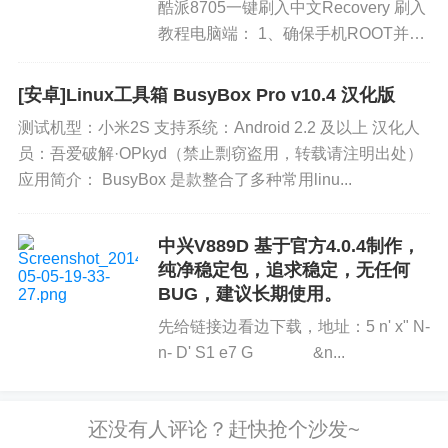
酷派8705一键刷入中文Recovery 刷入
教程电脑端： 1、确保手机ROOT并能
连接各种手机助手，下载Recovery，
解压。" f) p5 `' v$ j2 o 2、打开USB模
[安卓]Linux工具箱 BusyBox Pro v10.4 汉化版
式+...
测试机型：小米2S 支持系统：Android 2.2 及以上 汉化人
员：吾爱破解·OPkyd（禁止剽窃盗用，转载请注明出处）
应用简介： BusyBox 是款整合了多种常用linu...
中兴V889D 基于官方4.0.4制作，
纯净稳定包，追求稳定，无任何
BUG，建议长期使用。
先给链接边看边下载，地址：5 n' x" N-
n- D' S1 e7 G &n...