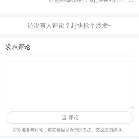
红色警戒破解的，我已经用它很久了，
而它与其他人的辅助不一样，功能更加
全面，操作更简单，尤其是它的那个可
以联机用的功能，废话不多说，直接上
图！7 ~: K: v6 k+...
发表评论
评论
◎欢迎参与讨论，请在这里发表您的看法、交流您的观点。