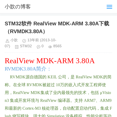
小歆の博客
STM32软件 RealView MDK-ARM 3.80A下载
（RVMDK3.80A）
小歆
13年前
(2013-10-
07)
STM32
0
8565
RealView MDK-ARM 3.80A
RVMDK3.80A
简介：
RVMDK
源自德国的 KEIL 公司，是 RealView MDK的简
称。在全球 RVMDK被超过 10万的嵌入式开发工程师使
用，RealView MDK集成了业内最领先的技术，包括 μVisio
n3 集成开发环境与 RealView 编译器。支持 ARM7、ARM9
和最新的 Cortex-M3 核处理器，自动配置启动代码，集成 F
lash 烧写模块，强大的 Simulation 设备模拟，性能分析等功